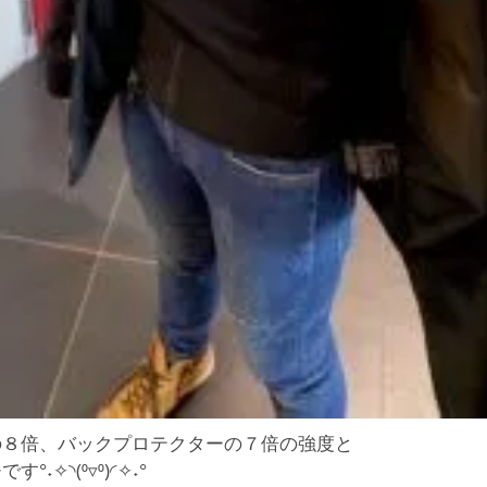
の８倍、バックプロテクターの７倍の強度と
˖✧◝(⁰▿⁰)◜✧˖°