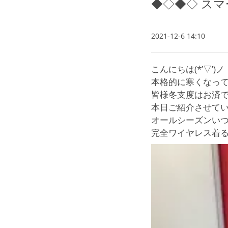
◆◇◆◇ スマ
2021-12-6 14:10
こんにちは(*’▽’)ノ
本格的に寒くなっ
皆様冬支度はお済
本日ご紹介させて
オールシーズンい
完全ワイヤレス着るエア