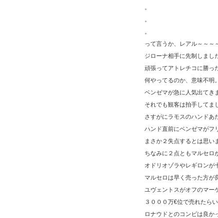
。
。
。
って言うか、レアル～～～
ジローナ相手に先制しまし
頑張ってアトレチコに勝っ
何やってるのか、意味不明
ベンゼマが急に人気出てき
それでも観客は拍手してま
さすがにラモスのハンドあ
ハンド直前にベンゼマがフ
まさか２失点するとは思い
ちなみに２点ともマルセロ
オドリオゾラやレギロンが
マルセロは早く売った方が
ユヴェントスがオフのマー
３０００万€位で売れたら
ロナウドとのコンビは良か