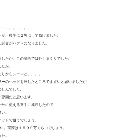
～～。。。。。。。。
たが、後半に２失点して負けました。
た試合がパァ～になりました。
。
ましたが、この試合では外しまくりでした。
したが、
たりからシーンと。。。。
リーのヘッドを外したところでまずいと思いましたが
ませんでした。
が原因だと思います。
十分に使える選手に成長したので
良い。
ケットで狙うでしょう。
いい。実際は１５００万くらいでしょう。
った。