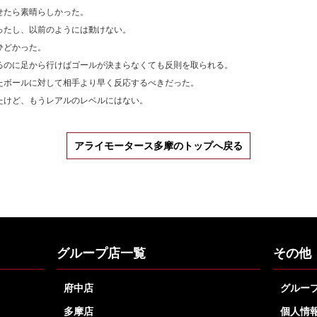
せたら素晴らしかった。
ったし、以前のようには動けない。
ひどかった。
るのに足から行けばゴールが決まらなくても反則を取られる。
たボールに対して相手より早く反応するべきだった。
たけど、もうレアルのレベルにはない。
アライモータース多摩のトップへ戻る
グループ店一覧
その他
府中店
グルー
多摩店
個人情