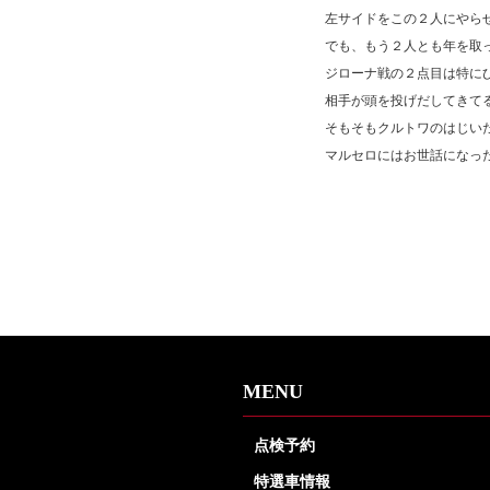
左サイドをこの２人にやら
でも、もう２人とも年を取
ジローナ戦の２点目は特に
相手が頭を投げだしてきて
そもそもクルトワのはじい
マルセロにはお世話になっ
MENU
点検予約
特選車情報