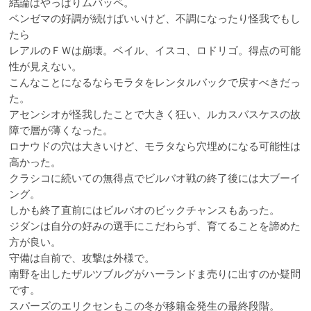
結論はやっぱりムバッペ。
ベンゼマの好調が続けばいいけど、不調になったり怪我でもし
たら
レアルのＦＷは崩壊。ベイル、イスコ、ロドリゴ。得点の可能
性が見えない。
こんなことになるならモラタをレンタルバックで戻すべきだっ
た。
アセンシオが怪我したことで大きく狂い、ルカスバスケスの故
障で層が薄くなった。
ロナウドの穴は大きいけど、モラタなら穴埋めになる可能性は
高かった。
クラシコに続いての無得点でビルバオ戦の終了後には大ブーイ
ング。
しかも終了直前にはビルバオのビックチャンスもあった。
ジダンは自分の好みの選手にこだわらず、育てることを諦めた
方が良い。
守備は自前で、攻撃は外様で。
南野を出したザルツブルグがハーランドま売りに出すのか疑問
です。
スパーズのエリクセンもこの冬が移籍金発生の最終段階。