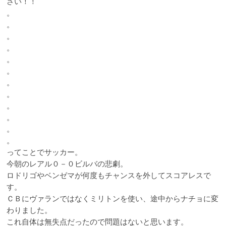
さい！！
。
。
。
。
。
。
。
。
。
。
。
。
ってことでサッカー。
今朝のレアル０－０ビルバの悲劇。
ロドリゴやベンゼマが何度もチャンスを外してスコアレスで
す。
ＣＢにヴァランではなくミリトンを使い、途中からナチョに変
わりました。
これ自体は無失点だったので問題はないと思います。