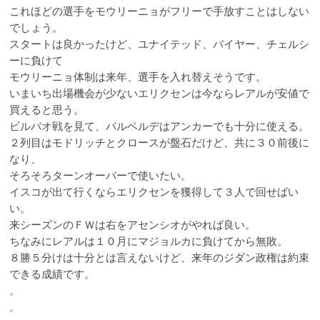
これほどの選手をモウリーニョがフリーで手放すことはしない
でしょう。
スタートは良かったけど、ユナイテッド、バイヤー、チェルシ
ーに負けて
モウリーニョ体制は来年、選手を入れ替えそうです。
いまいち出場機会が少ないエリクセンは今ならレアルが安値で
買えると思う。
ビルバオ戦を見て、バルベルデはアンカーでも十分に使える。
２列目はモドリッチとクロースが盤石だけど、共に３０前後に
なり、
そろそろターンオーバーで使いたい。
イスコが出て行くならエリクセンを獲得して３人で回せばい
い。
来シーズンのＦＷは右をアセンシオがやれば良い。
ちなみにレアルは１０月にマジョルカに負けてから無敗。
８勝５分けは十分とは言えないけど、来年のジダン政権は約束
できる成績です。
。
。