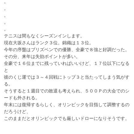
。
。
。
。
。
テニスは間もなくシーズンインします。
現在大坂さんはランク３位。錦織は１３位。
今年の序盤はブリズベンでの優勝、全豪で８強と好調だった。
その分、来年は失効ポイントが多い。
全豪で１６位までに残っていればいいけど、１７位以下になる
と
彼のくじ運では３～４回戦にトップ３と当たってしまう気がす
る。
そうすると１週目での敗退も考えられ、５００Ｐの大会でのシ
ードも外される。
年末には復帰するらしく、オリンピックを目指して調整するの
だろうけど、
このままだとオリンピックでも厳しいドローになりそうです。