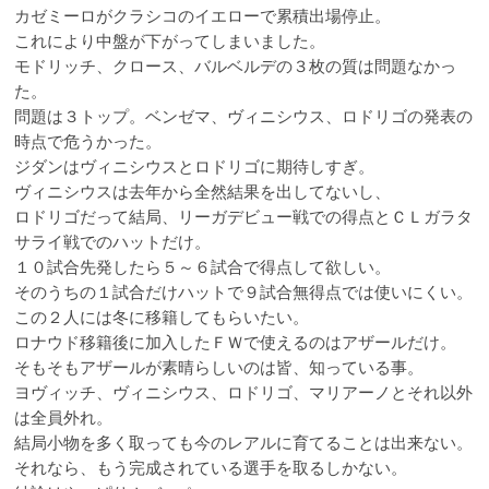
カゼミーロがクラシコのイエローで累積出場停止。
これにより中盤が下がってしまいました。
モドリッチ、クロース、バルベルデの３枚の質は問題なかっ
た。
問題は３トップ。ベンゼマ、ヴィニシウス、ロドリゴの発表の
時点で危うかった。
ジダンはヴィニシウスとロドリゴに期待しすぎ。
ヴィニシウスは去年から全然結果を出してないし、
ロドリゴだって結局、リーガデビュー戦での得点とＣＬガラタ
サライ戦でのハットだけ。
１０試合先発したら５～６試合で得点して欲しい。
そのうちの１試合だけハットで９試合無得点では使いにくい。
この２人には冬に移籍してもらいたい。
ロナウド移籍後に加入したＦＷで使えるのはアザールだけ。
そもそもアザールが素晴らしいのは皆、知っている事。
ヨヴィッチ、ヴィニシウス、ロドリゴ、マリアーノとそれ以外
は全員外れ。
結局小物を多く取っても今のレアルに育てることは出来ない。
それなら、もう完成されている選手を取るしかない。