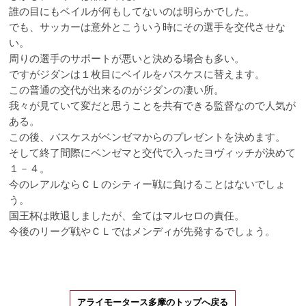
誰の目にもベイルが何もしてないのは明らかでした。
でも、サッカーは意外とこういう時にその選手を交代させな
い。
周りの選手のサポートが悪いと決める場合も多い。
ですがジダンは１枚目にベイルをバスケスに替えます。
この普通の交代が出来るのがジダンの凄い所。
我々が見ていて変だと思うことを共有できる監督なので人気が
ある。
この後、バスケスがベンゼマからのプレゼントを決めます。
そして終了間際にベンゼマと交代で入ったヨヴィッチが決めて
１－４。
今のレアルならＣＬのシティー戦に負けることはないでしょ
う。
国王杯は敗退しましたが、全てはマルセロの責任。
今後のリーグ戦やＣＬではメンディが先発するでしょう。
アライモータース多摩のトップへ戻る