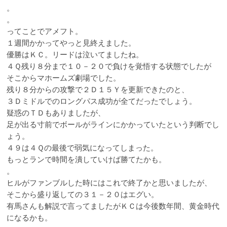
。
。
ってことでアメフト。
１週間かかってやっと見終えました。
優勝はＫＣ。リードは泣いてましたね。
４Ｑ残り８分まで１０－２０で負けを覚悟する状態でしたが
そこからマホームズ劇場でした。
残り８分からの攻撃で２Ｄ１５Ｙを更新できたのと、
３Ｄミドルでのロングパス成功が全てだったでしょう。
疑惑のＴＤもありましたが、
足が出る寸前でボールがラインにかかっていたという判断でし
ょう。
４９は４Ｑの最後で弱気になってしまった。
もっとランで時間を潰していけば勝てたかも。
。
ヒルがファンブルした時にはこれで終了かと思いましたが、
そこから盛り返しての３１－２０はエグい。
有馬さんも解説で言ってましたがＫＣは今後数年間、黄金時代
になるかも。