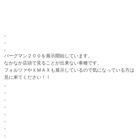
。
。
。
バーグマン２００を展示開始しています。
なかなか店頭で見ることが出来ない車種です。
フォルツァやＸＭＡＸも展示しているので気になっている方は
見に来てください！！
。
。
。
。
。
。
。
。