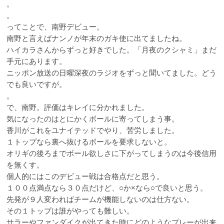
。
。
ってことで、南野デビュー。
南野と言えばナンノが年末のガキ使に出てましたね。
ハイカラさんからずっと好きでした。「月夜のクシャミ」まだ
手元にあります。
ニッポン放送の日曜深夜のラジオをずっと聞いてました。どう
でも良いですが。
。
で、南野。評価はキレイに分かれました。
気になったのはとにかくボールに寄ってしまう事。
香川がこれをユナイテッドでやり、苦労しました。
１トップなら裏へ抜けるボールを要求しないと。
オリギの後ろまでボール欲しさに下がってしまうのは今後信用
を無くす。
個人的にはこのデビュー戦は合格点だと思う。
１００点満点なら３０点だけど、○か×なら○で良いと思う。
先発が９人変わればチームが機能しないのは仕方ない。
その１トップは誰がやっても難しい。
サラーやファンダイクが出てきた時にどのようなプレーが出来