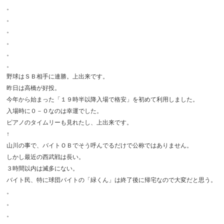
。
。
。
。
。
。
野球はＳＢ相手に連勝。上出来です。
昨日は高橋が好投。
今年から始まった「１９時半以降入場で格安」を初めて利用しました。
入場時に０－０なのは幸運でした。
ピアノのタイムリーも見れたし、上出来です。
↑
山川の事で、バイトＯＢでそう呼んでるだけで公称ではありません。
しかし最近の西武戦は長い。
３時間以内は滅多にない。
バイト民、特に球団バイトの「緑くん」は終了後に帰宅なので大変だと思う。
。
。
。