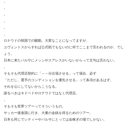
。
。
。
。
。
。
ロナウドの韓国での騒動。大変なことになってますが、
ユヴェントスからすれば公式戦でもないのに何でここまで言われるのか、でし
ょう。
日本に来たバルサにメッシやスアレスがいないからって文句は言わない。
。
そもそも代理店契約に「～～分出場させる」って場合、必ず
「ただし、選手のコンディションを優先させる」って条項があるはず。
それを公にしてないからこうなる。
謝るべきはネドベドやロナウドではなく代理店。
。
そもそも世界ツアーってそういうもの。
サッカー後進国に行き、大量の金銭を得るためのツアー。
日本も同じでシティーやバルサにとっては金稼ぎの場でしかない。