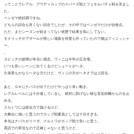
ってことでレアル。アウディカップのスパーズ戦とフェネルバチェ戦を見まし
た。
ベンゼマ絶好調ですね。
どちらの試合も良くない試合でしたが、その中ではベンゼマだけが合格点。
ただ、まだシーズンが始まってない状態で結果を気にしてない。
モドリッチやアザールが惜しい場面を何度も作っていたので後はフィニッシャ
ー。
。
ヨビッチの故障が本当に残念。ヴィニは今年が正念場。
いつも良いシーンに出てくるけどシュートがヘタ。
久保君もかなりヘタな方だけど、ヴィニの方がヘタさでは上回る。
。
あと、ＧＫにナバスが出てたけどやっぱり良い動き。
レアルレベルには十分達しているし、絶対に防げない様な至近距離からのを止
める。
クルトワには総合力で負けるけど、
大舞台に強いと思うのでカップ戦要員としては十分すぎる。
本当はナバスがリーガ、クルトワがカップ戦で良いと思う。
英語での実況なので正確じゃないと思うけど、