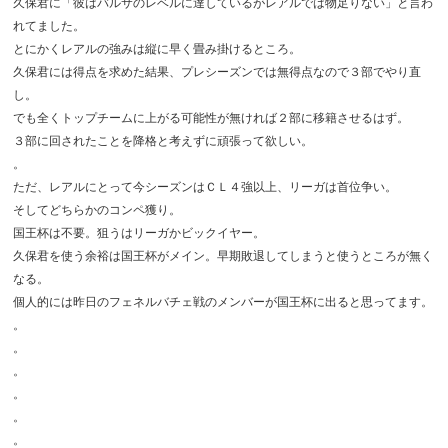
久保君に「彼はバルサのレベルに達しているがレアルでは物足りない」と言わ
れてました。
とにかくレアルの強みは縦に早く畳み掛けるところ。
久保君には得点を求めた結果、プレシーズンでは無得点なので３部でやり直
し。
でも全くトップチームに上がる可能性が無ければ２部に移籍させるはず。
３部に回されたことを降格と考えずに頑張って欲しい。
。
ただ、レアルにとって今シーズンはＣＬ４強以上、リーガは首位争い。
そしてどちらかのコンペ獲り。
国王杯は不要。狙うはリーガかビックイヤー。
久保君を使う余裕は国王杯がメイン。早期敗退してしまうと使うところが無く
なる。
個人的には昨日のフェネルバチェ戦のメンバーが国王杯に出ると思ってます。
。
。
。
。
。
。