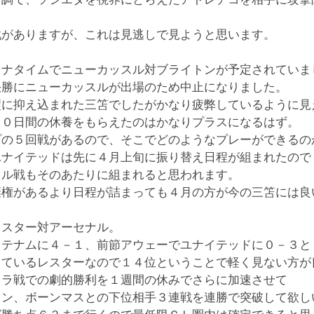
戦がありますが、これは見逃しで見ようと思います。
イナタイムでニューカッスル対ブライトンが予定されていま
決勝にニューカッスルが出場のため中止になりました。
璧に抑え込まれた三笘でしたがかなり疲弊しているように見
１０日間の休養をもらえたのはかなりプラスになるはず。
プの５回戦があるので、そこでどのようなプレーができるの
ユナイテッドは先に４月上旬に振り替え日程が組まれたので
スル戦もそのあたりに組まれると思われます。
棄権があるより日程が詰まっても４月の方が今の三笘には良
レスター対アーセナル。
ッテナムに４－１、前節アウェーでユナイテッドに０－３と
しているレスターなので１４位ということで軽く見ない方が
ィラ戦での劇的勝利を１週間の休みでさらに加速させて
トン、ボーンマスとの下位相手３連戦を連勝で突破して欲し