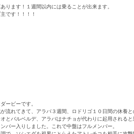
庫あります！１週間以内には乗ることが出来ます。
ブ主です！！！！
はダービーです。
式が流れてきて、アラバ３週間、ロドリゴ１０日間の休養と
シオとバルベルデ、アラバはナチョが代わりに起用されると
メンバー入りしました。これで中盤はフルメンバー。
好調で、ソシエダを視界にとらえたアトレチコを相手に攻撃