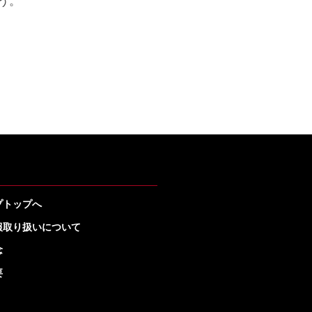
う。
プトップへ
報取り扱いについて
念
要