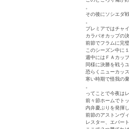
。
その後にソシエダ
。
プレミアではチャ
カラバオカップの
前節でフラムに完
このシーズン中に
週中にはＦＡカッ
同様に決勝を戦う
恐らくニューカッ
寒い時期で怪我の
。
ってことで今夜は
前々節ホームでト
内弁慶ぶりを発揮
前節のアストンヴ
レスター、エバー