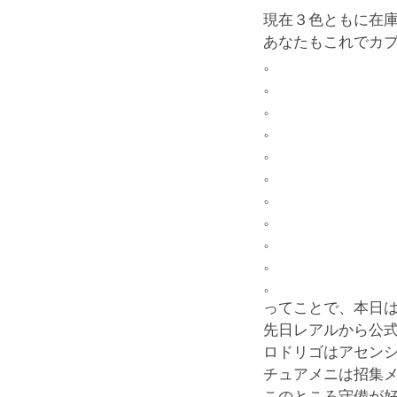
現在３色ともに在
あなたもこれでカ
。
。
。
。
。
。
。
。
。
。
。
ってことで、本日
先日レアルから公
ロドリゴはアセン
チュアメニは招集
このところ守備が