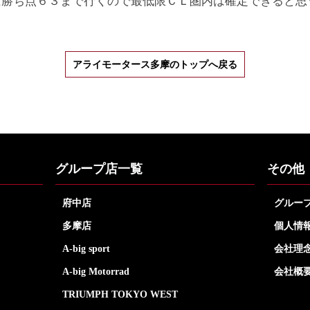
ば勝ち点６３まで行くので最低限ＣＬ圏内は確定できると思
アライモータース多摩のトップへ戻る
グループ店一覧
その他
府中店
グルー
多摩店
個人情
A-big sport
会社理
A-big Motorrad
会社概
TRIUMPH TOKYO WEST