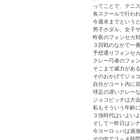
ってことで、テニ
各スクールで行わ
今週末までという
男子ホダル、女子
昨夜のフォンセカ
３回戦のなかで一
予想通りフォンセ
クレー巧者のフォ
そこまで威力があ
そのおかげでジョ
自分がコート内に
球足の遅いクレー
ジョコビッチは大
私もそういう年齢
３強時代はいよい
そして一昨日はシ
今ヨーロッパは過
その中で３～４時