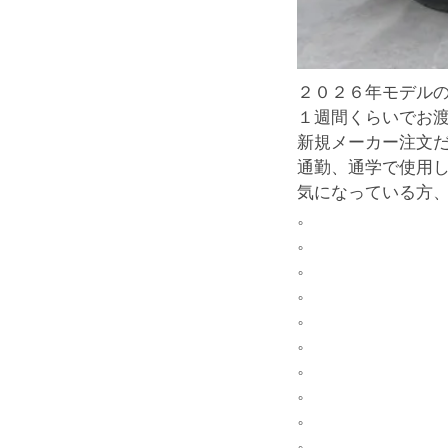
２０２６年モデル
１週間くらいでお
新規メーカー注文
通勤、通学で使用
気になっている方
。
。
。
。
。
。
。
。
。
。