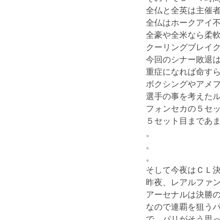
全仏と全英は主催
全仏はホークアイ
全豪や全米なら柔
クーリングブレイ
今回のシナー敗退
重症になれば命す
ボクシングやアメ
選手の事を考えた
フォンセカの５セ
５セット目まであ
。
。
。
そして今夜はＣＬ
昨夜、レアルファ
アーセナルは決勝
なので連覇を狙う
で、パリがそう思