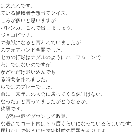
スは大荒れです。
れている優勝者予想当てクイズ。
ところが多いと思いますが
サバレンカ。これで出しましょう。
対ジョコビッチ。
番の激戦になると言われていましたが
カのフォアハンド全開でした。
ンセカの打球はナダルのようにハーフムーンで
るわけではないのですが、
コがどれだけ追い込んでも
戻る時間を作れました。
ならではのプレーでした。
会前に「来年この大会に戻ってくる保証はない、
になった」と言ってましたがどうなるか。
よ終焉です。
ナーが熱中症でダウンして敗退。
激な暑さでコート内は３５度くらいになっているらしいです
間屋根なしで戦うには技術以前の問題があります。