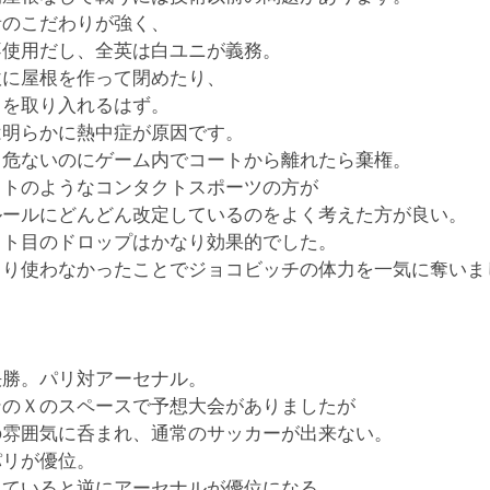
者のこだわりが強く、
不使用だし、全英は白ユニが義務。
軟に屋根を作って閉めたり、
クを取り入れるはず。
は明らかに熱中症が原因です。
ら危ないのにゲーム内でコートから離れたら棄権。
フトのようなコンタクトスポーツの方が
ルールにどんどん改定しているのをよく考えた方が良い。
ット目のドロップはかなり効果的でした。
まり使わなかったことでジョコビッチの体力を一気に奪いま
決勝。パリ対アーセナル。
ンのＸのスペースで予想大会がありましたが
の雰囲気に呑まれ、通常のサッカーが出来ない。
パリが優位。
っていると逆にアーセナルが優位になる。