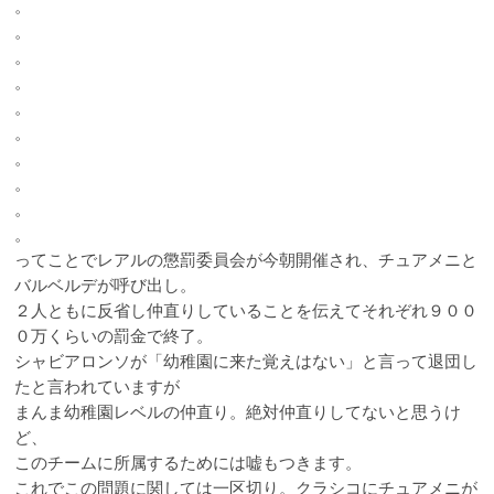
。
。
。
。
。
。
。
。
。
。
ってことでレアルの懲罰委員会が今朝開催され、チュアメニと
バルベルデが呼び出し。
２人ともに反省し仲直りしていることを伝えてそれぞれ９００
０万くらいの罰金で終了。
シャビアロンソが「幼稚園に来た覚えはない」と言って退団し
たと言われていますが
まんま幼稚園レベルの仲直り。絶対仲直りしてないと思うけ
ど、
このチームに所属するためには嘘もつきます。
これでこの問題に関しては一区切り。クラシコにチュアメニが