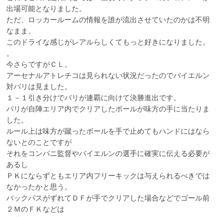
出場可能となりました。
ただ、ロッカールームの情報を誰が流出させていたのかは不明
なまま。
このドライな感じがレアルらしくてもっと好きになりました。
。
今さらですがＣＬ。
アーセナルアトレチコは見られない状況だったのでバイエルン
対パリは見ました。
１－１引き分けでパリが連覇に向けて決勝進出です。
パリが自陣エリア内でクリアしたボールが味方の手に当たりま
した。
ルール上は味方が蹴ったボールを手で止めてもハンドにはなら
ないとのことですが
それをコンパニ監督やバイエルンの選手に確実に伝える必要が
あるし
ＰＫにならずともエリア内フリーキックは与えられるべきでは
なかったかと思う。
バックパスがずれてＤＦが手でクリアした場合などでゴール前
２ＭのＦＫなどは