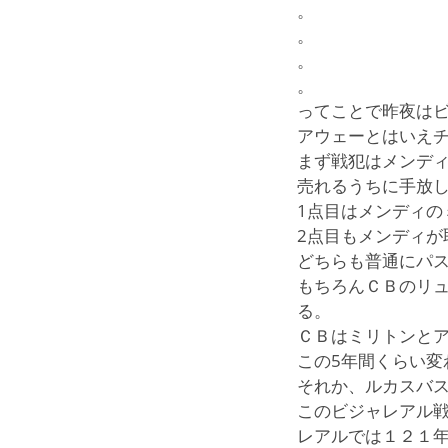
。
。
。
。
ってことで昨夜は
アウェーとはいえ
まず戦犯はメンデ
売れるうちに手放
1点目はメンディ
2点目もメンディ
どちらも普通にパ
もちろんＣＢのリ
る。
ＣＢはミリトンと
この5年間くらい
それか、ルカスバ
このビジャレアル
レアルでは１２１