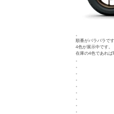
。
順番がバラバラで
4色が展示中です。
在庫の4色であれ
。
。
。
。
。
。
。
。
。