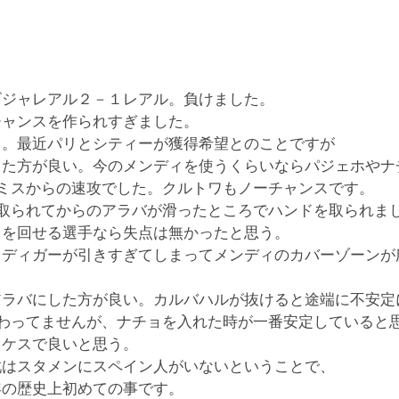
ビジャレアル２－１レアル。負けました。
チャンスを作られすぎました。
ィ。最近パリとシティーが獲得希望とのことですが
した方が良い。今のメンディを使うくらいならパジェホやナ
のミスからの速攻でした。クルトワもノーチャンスです。
が取られてからのアラバが滑ったところでハンドを取られま
スを回せる選手なら失点は無かったと思う。
ュディガーが引きすぎてしまってメンディのカバーゾーンが
アラバにした方が良い。カルバハルが抜けると途端に不安定
変わってませんが、ナチョを入れた時が一番安定していると
スケスで良いと思う。
戦はスタメンにスペイン人がいないということで、
年の歴史上初めての事です。