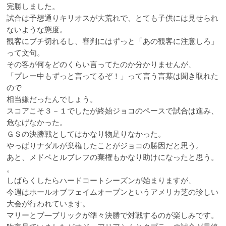
完勝しました。
試合は予想通りキリオスが大荒れで、とても子供には見せられ
ないような態度。
観客にブチ切れるし、審判にはずっと「あの観客に注意しろ」
って文句。
その客が何をどのくらい言ってたのか分かりませんが、
「プレー中もずっと言ってるぞ！」って言う言葉は聞き取れた
ので
相当嫌だったんでしょう。
スコアこそ３－１でしたが終始ジョコのペースで試合は進み、
危なげなかった。
ＧＳの決勝戦としてはかなり物足りなかった。
やっぱりナダルが棄権したことがジョコの勝因だと思う。
あと、メドベとルブレフの棄権もかなり助けになったと思う。
。
しばらくしたらハードコートシーズンが始まりますが、
今週はホールオブフェイムオープンというアメリカ芝の珍しい
大会が行われています。
マリーとブ―ブリックが準々決勝で対戦するのが楽しみです。