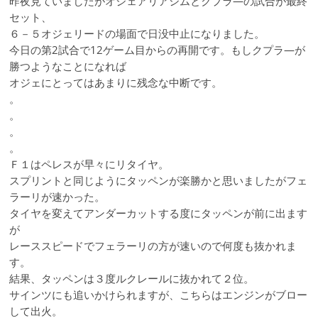
昨夜見ていましたがオジェアリアシムとクプラ―の試合が最終
セット、
６－５オジェリードの場面で日没中止になりました。
今日の第2試合で12ゲーム目からの再開です。もしクプラ―が
勝つようなことになれば
オジェにとってはあまりに残念な中断です。
。
。
。
。
Ｆ１はペレスが早々にリタイヤ。
スプリントと同じようにタッペンが楽勝かと思いましたがフェ
ラーリが速かった。
タイヤを変えてアンダーカットする度にタッペンが前に出ます
が
レーススピードでフェラーリの方が速いので何度も抜かれま
す。
結果、タッペンは３度ルクレールに抜かれて２位。
サインツにも追いかけられますが、こちらはエンジンがブロー
して出火。