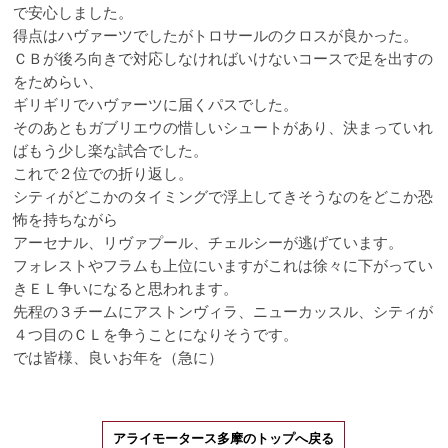
で安心しました。
得点はハヴァーツでしたがトロサールのクロスが良かった。
ＣＢが後ろ向きで対応しなければいけないコースで足を出すの
をためらい、
ギリギリでハヴァーツに届くパスでした。
そのあともガブリエウの惜しいシュートがあり、決まっていれ
ばもう少し楽な試合でした。
これで２位での折り返し。
シティがどこかのタイミングで浮上してきそうなのをどこか恐
怖を持ちながら
アーセナル、リヴァプール、チェルシーが逃げています。
フォレストやフラムも上位にいますがこれは徐々に下がってい
きＥＬ争いになると思われます。
先程の３チームにアストンヴィラ、ニューカッスル、シティが
４つ目のＣＬを争うことになりそうです。
では皆様、良いお年を（急に）
アライモータース多摩のトップへ戻る