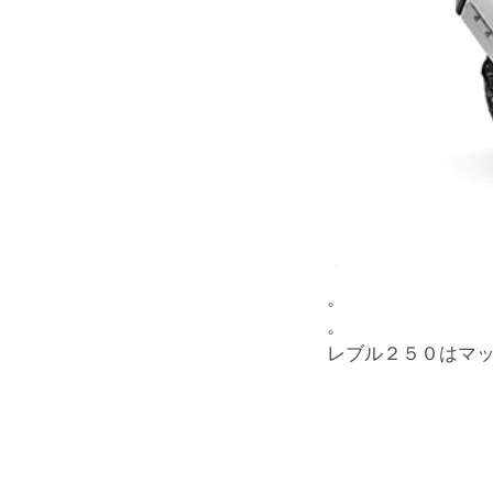
。
。
レブル２５０はマ