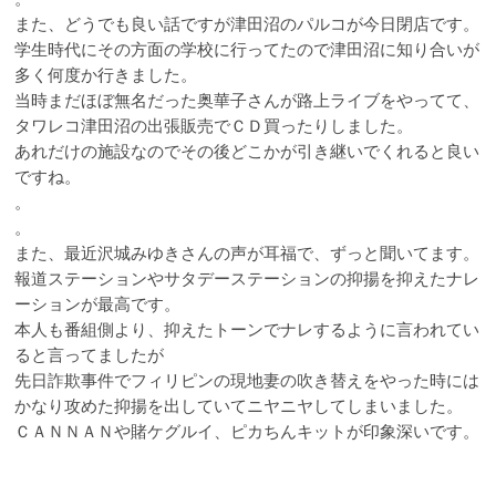
また、どうでも良い話ですが津田沼のパルコが今日閉店です。
学生時代にその方面の学校に行ってたので津田沼に知り合いが
多く何度か行きました。
当時まだほぼ無名だった奥華子さんが路上ライブをやってて、
タワレコ津田沼の出張販売でＣＤ買ったりしました。
あれだけの施設なのでその後どこかが引き継いでくれると良い
ですね。
。
。
また、最近沢城みゆきさんの声が耳福で、ずっと聞いてます。
報道ステーションやサタデーステーションの抑揚を抑えたナレ
ーションが最高です。
本人も番組側より、抑えたトーンでナレするように言われてい
ると言ってましたが
先日詐欺事件でフィリピンの現地妻の吹き替えをやった時には
かなり攻めた抑揚を出していてニヤニヤしてしまいました。
ＣＡＮＮＡＮや賭ケグルイ、ピカちんキットが印象深いです。