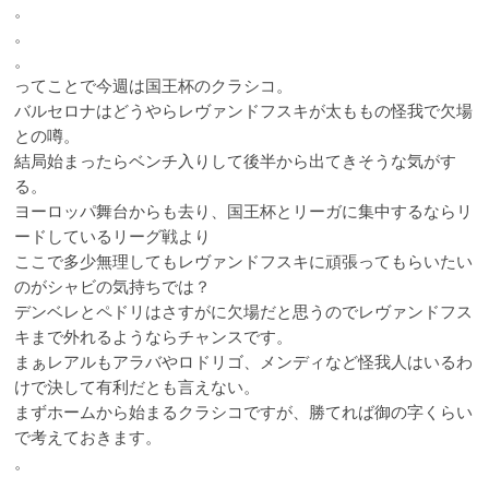
。
。
。
ってことで今週は国王杯のクラシコ。
バルセロナはどうやらレヴァンドフスキが太ももの怪我で欠場
との噂。
結局始まったらベンチ入りして後半から出てきそうな気がす
る。
ヨーロッパ舞台からも去り、国王杯とリーガに集中するならリ
ードしているリーグ戦より
ここで多少無理してもレヴァンドフスキに頑張ってもらいたい
のがシャビの気持ちでは？
デンベレとペドリはさすがに欠場だと思うのでレヴァンドフス
キまで外れるようならチャンスです。
まぁレアルもアラバやロドリゴ、メンディなど怪我人はいるわ
けで決して有利だとも言えない。
まずホームから始まるクラシコですが、勝てれば御の字くらい
で考えておきます。
。
。