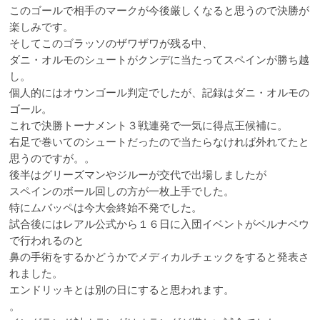
このゴールで相手のマークが今後厳しくなると思うので決勝が
楽しみです。
そしてこのゴラッソのザワザワが残る中、
ダニ・オルモのシュートがクンデに当たってスペインが勝ち越
し。
個人的にはオウンゴール判定でしたが、記録はダニ・オルモの
ゴール。
これで決勝トーナメント３戦連発で一気に得点王候補に。
右足で巻いてのシュートだったので当たらなければ外れてたと
思うのですが。。
後半はグリーズマンやジルーが交代で出場しましたが
スペインのボール回しの方が一枚上手でした。
特にムバッペは今大会終始不発でした。
試合後にはレアル公式から１６日に入団イベントがベルナベウ
で行われるのと
鼻の手術をするかどうかでメディカルチェックをすると発表さ
れました。
エンドリッキとは別の日にすると思われます。
。