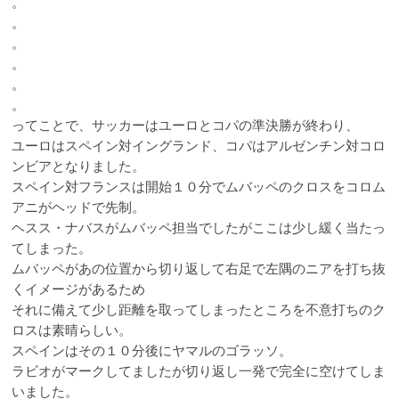
。
。
。
。
。
。
ってことで、サッカーはユーロとコパの準決勝が終わり、
ユーロはスペイン対イングランド、コパはアルゼンチン対コロ
ンビアとなりました。
スペイン対フランスは開始１０分でムバッペのクロスをコロム
アニがヘッドで先制。
ヘスス・ナバスがムバッペ担当でしたがここは少し緩く当たっ
てしまった。
ムバッペがあの位置から切り返して右足で左隅のニアを打ち抜
くイメージがあるため
それに備えて少し距離を取ってしまったところを不意打ちのク
ロスは素晴らしい。
スペインはその１０分後にヤマルのゴラッソ。
ラビオがマークしてましたが切り返し一発で完全に空けてしま
いました。