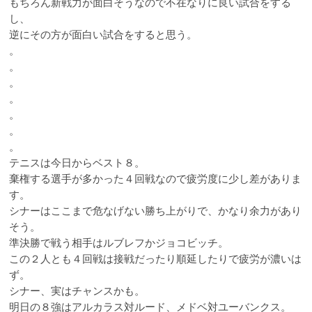
もちろん新戦力が面白そうなので不在なりに良い試合をする
し、
逆にその方が面白い試合をすると思う。
。
。
。
。
。
。
。
テニスは今日からベスト８。
棄権する選手が多かった４回戦なので疲労度に少し差がありま
す。
シナーはここまで危なげない勝ち上がりで、かなり余力があり
そう。
準決勝で戦う相手はルブレフかジョコビッチ。
この２人とも４回戦は接戦だったり順延したりで疲労が濃いは
ず。
シナー、実はチャンスかも。
明日の８強はアルカラス対ルード、メドベ対ユーバンクス。