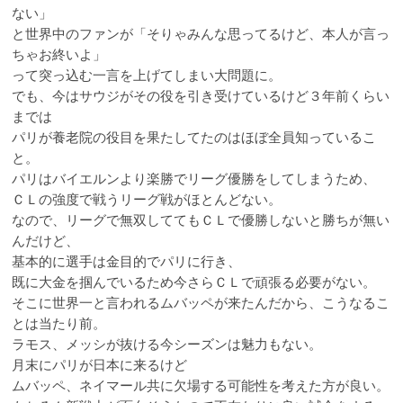
ない」
と世界中のファンが「そりゃみんな思ってるけど、本人が言っ
ちゃお終いよ」
って突っ込む一言を上げてしまい大問題に。
でも、今はサウジがその役を引き受けているけど３年前くらい
までは
パリが養老院の役目を果たしてたのはほぼ全員知っているこ
と。
パリはバイエルンより楽勝でリーグ優勝をしてしまうため、
ＣＬの強度で戦うリーグ戦がほとんどない。
なので、リーグで無双しててもＣＬで優勝しないと勝ちが無い
んだけど、
基本的に選手は金目的でパリに行き、
既に大金を掴んでいるため今さらＣＬで頑張る必要がない。
そこに世界一と言われるムバッペが来たんだから、こうなるこ
とは当たり前。
ラモス、メッシが抜ける今シーズンは魅力もない。
月末にパリが日本に来るけど
ムバッペ、ネイマール共に欠場する可能性を考えた方が良い。