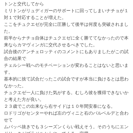
トンと交代してから
ミリトンがリュディガーのサポートに回ってしまいナチョが１
対１で対応することが増えた。
ここをチュクエゼが完全に圧勝して後半は何度も突破されまし
た。
前半からナチョ自体はチュクエゼに全く勝ててなかったので本
来ならカマヴィンガに交代させるべきでした。
試合後のアンチェロッティのコメントにもありましたがこの試
合の結果で
チェルシー戦へのモチベーションが変わることはないと思いま
す。
基本的に捨て試合だったこの試合ですが本当に負けるとは思わ
なかった。
チュクエゼ一人に負けた気がする。むしろ彼を獲得できないか
と考えた方が良い。
２３歳でこの出来なら右サイドは１０年間安泰になる。
ロドリゴがセンターやれば左のヴィニと右のバルベルデと合わ
せて
ムバッペ抜きでも３シーズンくらい戦えそう。そのうちにエン