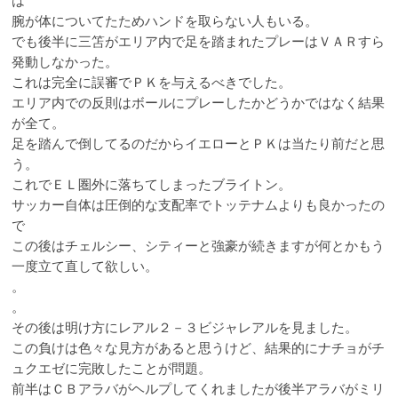
は
腕が体についてたためハンドを取らない人もいる。
でも後半に三笘がエリア内で足を踏まれたプレーはＶＡＲすら
発動しなかった。
これは完全に誤審でＰＫを与えるべきでした。
エリア内での反則はボールにプレーしたかどうかではなく結果
が全て。
足を踏んで倒してるのだからイエローとＰＫは当たり前だと思
う。
これでＥＬ圏外に落ちてしまったブライトン。
サッカー自体は圧倒的な支配率でトッテナムよりも良かったの
で
この後はチェルシー、シティーと強豪が続きますが何とかもう
一度立て直して欲しい。
。
。
その後は明け方にレアル２－３ビジャレアルを見ました。
この負けは色々な見方があると思うけど、結果的にナチョがチ
ュクエゼに完敗したことが問題。
前半はＣＢアラバがヘルプしてくれましたが後半アラバがミリ