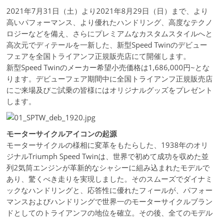
2021年7月31日（土）より2021年8月29日（日）まで、より
高いパフォーマンス、より優れたハンドリング、高度なテクノ
ロジーなどを備え、さらにプレミアムなカスタムスタイルへと
高次元でディテールを一新した、新型Speed Twinのデビュー
フェアを全国トライアンフ正規販売店にて開催します。
新型Speed Twinのメーカー希望小売価格は1,686,000円~とな
ります。デビューフェア期間中に全国トライアンフ正規販売店
にご来場及びご試乗の皆様にはオリジナルグッズをプレゼント
します。
モーターサイクルアイコンの起源
モーターサイクルの様相に変革をもたらした、1938年のオリ
ジナルTriumph Speed Twinは、世界で初めて成功を収めた並
列2気筒エンジンが革新的なシャシーに組み込まれたモデルで
あり、驚くべき走りを実現しました。そのスムーズでダイナミ
ックなハンドリングと、応答性に優れたフィールが、パフォー
マンスおよびハンドリングで世界一のモーターサイクルブラン
ドとしてのトライアンフの地位を確立。その後、全てのモデル