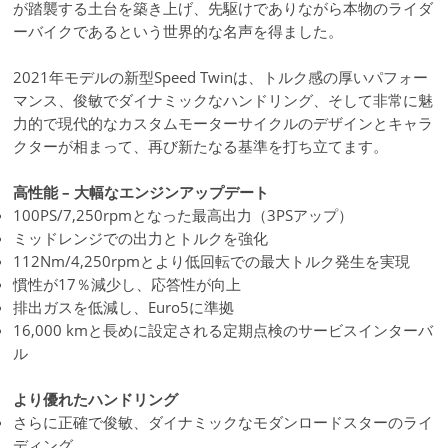
が踏襲する土台を築き上げ、先駆けでありながら本物のライダ
ーバイクであるという世界的な名声を得ました。
2021年モデルの新型Speed Twinは、トルク感の厚いパフォー
マンス、俊敏でダイナミックなハンドリング、そして非常に魅
力的で現代的なカスタムモーターサイクルのデザインとキャラ
クターが相まって、再び新たなる基準を打ち立てます。
高性能 – 大幅なエンジンアップデート
100PS/7,250rpmとなった最高出力（3PSアップ）
ミッドレンジでの出力とトルクを強化
112Nm/4,250rpmとより低回転での最大トルク発生を実現
慣性が17％減少し、応答性が向上
排出ガスを低減し、Euro5に準拠
16,000 kmと長めに設定される定期点検のサービスインターバ
ル
より優れたハンドリング
さらに正確で俊敏、ダイナミックなモダンロードスターのライ
ディング