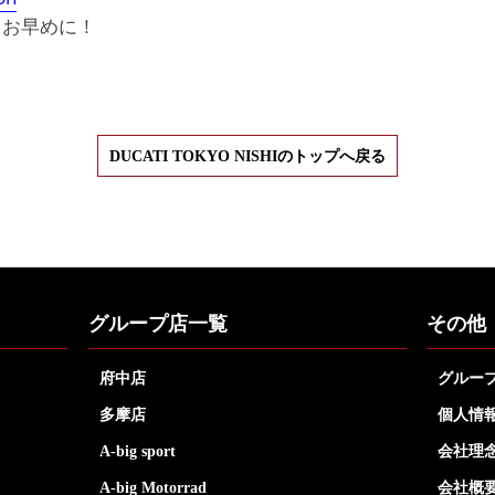
！お早めに！
！
DUCATI TOKYO NISHIのトップへ戻る
グループ店一覧
その他
府中店
グルー
多摩店
個人情
A-big sport
会社理
A-big Motorrad
会社概