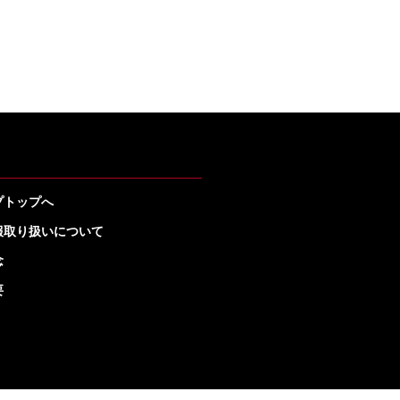
プトップへ
報取り扱いについて
念
要