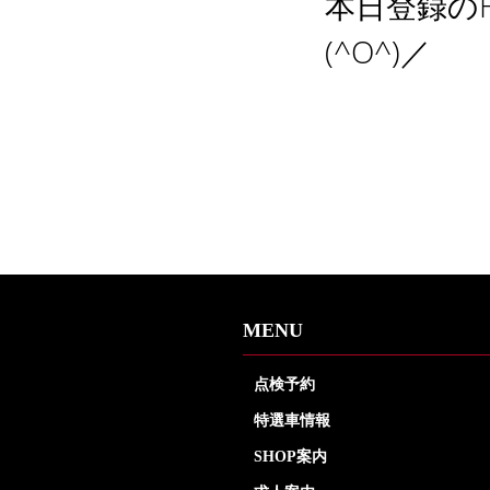
本日登録の
(^O^)／
MENU
点検予約
特選車情報
SHOP案内