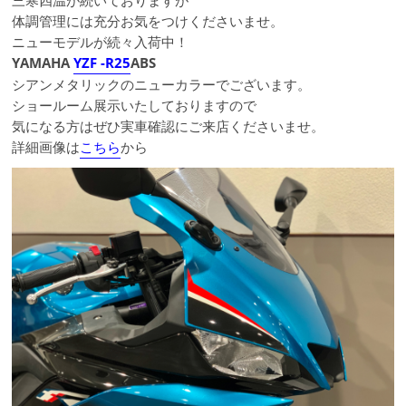
三寒四温が続いておりますが
体調管理には充分お気をつけくださいませ。
ニューモデルが続々入荷中！
YAMAHA
YZF -R25
ABS
シアンメタリックのニューカラーでございます。
ショールーム展示いたしておりますので
気になる方はぜひ実車確認にご来店くださいませ。
詳細画像は
こちら
から