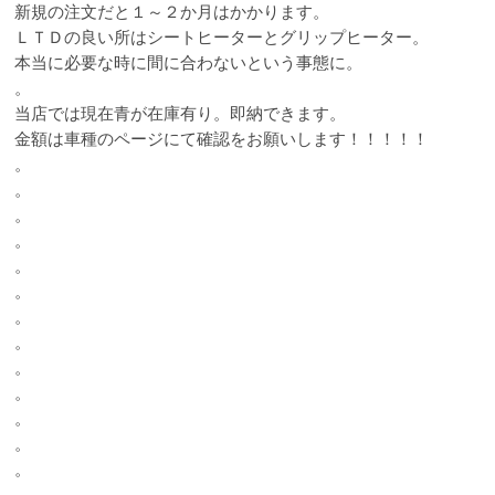
新規の注文だと１～２か月はかかります。
ＬＴＤの良い所はシートヒーターとグリップヒーター。
本当に必要な時に間に合わないという事態に。
。
当店では現在青が在庫有り。即納できます。
金額は車種のページにて確認をお願いします！！！！！
。
。
。
。
。
。
。
。
。
。
。
。
。
。