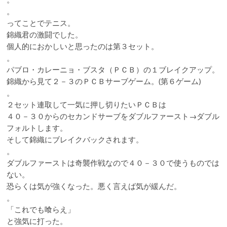
。
ってことでテニス。
錦織君の激闘でした。
個人的におかしいと思ったのは第３セット。
。
パブロ・カレーニョ・ブスタ（ＰＣＢ）の１ブレイクアップ。
錦織から見て２－３のＰＣＢサーブゲーム。(第６ゲーム)
。
２セット連取して一気に押し切りたいＰＣＢは
４０－３０からのセカンドサーブをダブルファースト→ダブル
フォルトします。
そして錦織にブレイクバックされます。
。
ダブルファーストは奇襲作戦なので４０－３０で使うものでは
ない。
恐らくは気が強くなった。悪く言えば気が緩んだ。
。
「これでも喰らえ」
と強気に打った。