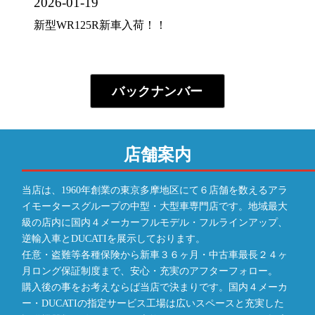
2026-01-19
新型WR125R新車入荷！！
バックナンバー
店舗案内
当店は、1960年創業の東京多摩地区にて６店舗を数えるアラ
イモータースグループの中型・大型車専門店です。地域最大
級の店内に国内４メーカーフルモデル・フルラインアップ、
逆輸入車とDUCATIを展示しております。
任意・盗難等各種保険から新車３６ヶ月・中古車最長２４ヶ
月ロング保証制度まで、安心・充実のアフターフォロー。
購入後の事をお考えならば当店で決まりです。国内４メーカ
ー・DUCATIの指定サービス工場は広いスペースと充実した