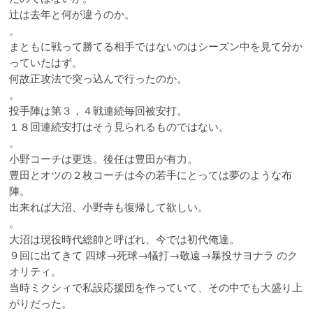
辻は去年と何が違うのか。
。
まともに戦って勝てる相手ではないのはシーズン中を見て分か
っていたはず。
何故正攻法で突っ込んで行ったのか。
。
投手陣は第３，４戦連続毎回被安打。
１８回連続安打はそう見られるものではない。
。
小野コーチは更迭。後任は豊田が有力。
豊田とオツの２枚コーチは今の若手にとっては夢のような布
陣。
出来れば大沼、小野寺も復帰して欲しい。
。
大沼は現役時代総帥と呼ばれ、今では初代俺達。
９回に出てきて 四球→死球→犠打→敬遠→暴投サヨナラ のク
オリティ。
当時ミクシィで私設応援団を作っていて、その中でも大盛り上
がりだった。