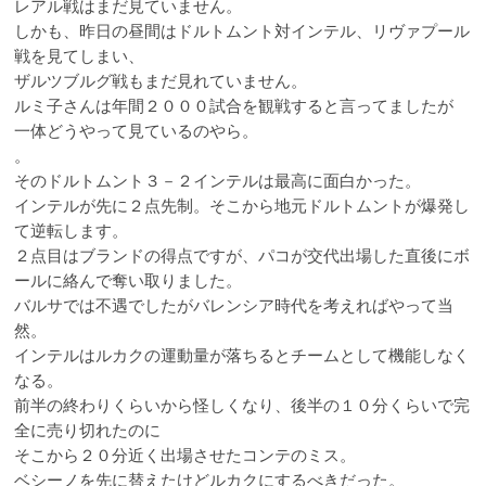
レアル戦はまだ見ていません。
しかも、昨日の昼間はドルトムント対インテル、リヴァプール
戦を見てしまい、
ザルツブルグ戦もまだ見れていません。
ルミ子さんは年間２０００試合を観戦すると言ってましたが
一体どうやって見ているのやら。
。
そのドルトムント３－２インテルは最高に面白かった。
インテルが先に２点先制。そこから地元ドルトムントが爆発し
て逆転します。
２点目はブランドの得点ですが、パコが交代出場した直後にボ
ールに絡んで奪い取りました。
バルサでは不遇でしたがバレンシア時代を考えればやって当
然。
インテルはルカクの運動量が落ちるとチームとして機能しなく
なる。
前半の終わりくらいから怪しくなり、後半の１０分くらいで完
全に売り切れたのに
そこから２０分近く出場させたコンテのミス。
ベシーノを先に替えたけどルカクにするべきだった。