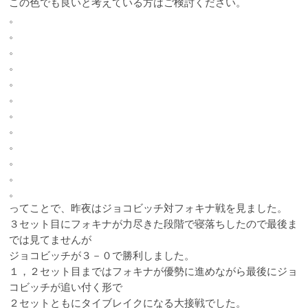
この色でも良いと考えている方はご検討ください。
。
。
。
。
。
。
。
。
。
。
。
。
ってことで、昨夜はジョコビッチ対フォキナ戦を見ました。
３セット目にフォキナが力尽きた段階で寝落ちしたので最後ま
では見てませんが
ジョコビッチが３－０で勝利しました。
１，２セット目まではフォキナが優勢に進めながら最後にジョ
コビッチが追い付く形で
２セットともにタイブレイクになる大接戦でした。