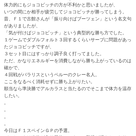
体力的にもジョコビッチの方が不利かと思いましたが、
いつの間にか相手が疲労してジョコビッチが勝ってしまう。
昔、Ｆ１で古館さんが「振り向けばブーツェン」という名文句
がありましたが、
「気が付けばジョコビッチ」という典型的な勝ち方でした。
１ゲームでダブルフォルト３回するくらいサーブに問題があっ
たジョコビッチですが、
３セット目にはすっかり調子良く打ってました。
ただ、かなりエネルギーを消費しながら勝ち上がっているのは
確かで、
４回戦がバラリスというペルーのクレー名人。
ここをなるべく消耗せずに勝ち上がりたい。
順当なら準決勝でアルカラスと当たるのでそこまで体力を温存
したい。
。
。
。
。
今日はＦ１スペインＧＰの予選。