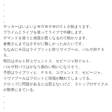
。
。
。
。
サッカーはいよいよＷＯＷＯＷのＣＬが始まります。
プライムとライブを使ってライブで中継します。
デマンドを使うと画質が悪くなるので助かります。
倉敷さんまではさすがに難しかったみたいです。
ちなみに今日はライプツィヒ対リヴァプール、バルサ対ＰＳ
Ｇ。
明日はポルト対ユヴェントス、セビージャ対ドルト。
バルサ対パリはかなり面白い戦いになりそう。
予想はライプツィヒ、ＰＳＧ、ユヴェントス、セビージャ。
リヴァプールはフロントと現場が離れてしまってる。
クロップに問題があるとは思えないけど、３トップのサイクル
が限界にきている。
。
。
。