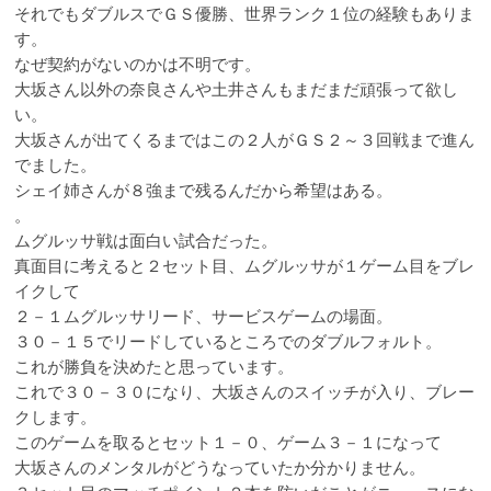
それでもダブルスでＧＳ優勝、世界ランク１位の経験もありま
す。
なぜ契約がないのかは不明です。
大坂さん以外の奈良さんや土井さんもまだまだ頑張って欲し
い。
大坂さんが出てくるまではこの２人がＧＳ２～３回戦まで進ん
でました。
シェイ姉さんが８強まで残るんだから希望はある。
。
ムグルッサ戦は面白い試合だった。
真面目に考えると２セット目、ムグルッサが１ゲーム目をブレ
イクして
２－１ムグルッサリード、サービスゲームの場面。
３０－１５でリードしているところでのダブルフォルト。
これが勝負を決めたと思っています。
これで３０－３０になり、大坂さんのスイッチが入り、ブレー
クします。
このゲームを取るとセット１－０、ゲーム３－１になって
大坂さんのメンタルがどうなっていたか分かりません。