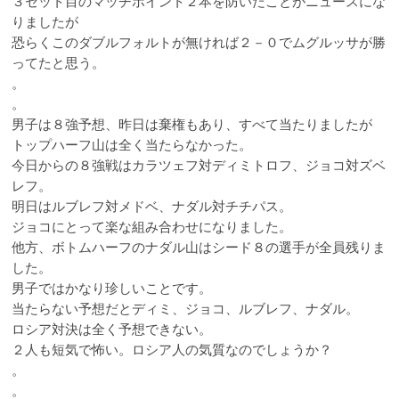
３セット目のマッチポイント２本を防いだことがニュースにな
りましたが
恐らくこのダブルフォルトが無ければ２－０でムグルッサが勝
ってたと思う。
。
。
男子は８強予想、昨日は棄権もあり、すべて当たりましたが
トップハーフ山は全く当たらなかった。
今日からの８強戦はカラツェフ対ディミトロフ、ジョコ対ズベ
レフ。
明日はルブレフ対メドベ、ナダル対チチパス。
ジョコにとって楽な組み合わせになりました。
他方、ボトムハーフのナダル山はシード８の選手が全員残りま
した。
男子ではかなり珍しいことです。
当たらない予想だとディミ、ジョコ、ルブレフ、ナダル。
ロシア対決は全く予想できない。
２人も短気で怖い。ロシア人の気質なのでしょうか？
。
。