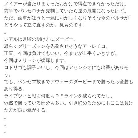
ノイアーが当たりまくったおかげで得点できなかっただけ。
前半でバルセロナが先制していたら逆の展開になったはず。
ただ、歯車が狂うと一気におかしくなりそうな今のバルサが
どうやって立て直すのか、見ものです。
。
レアルは月曜の明け方にダービー。
恐らくグリーズマンを先発させそうなアトレチコ。
正直、今回は負けてもいい。今までが上手くいきすぎ。
今回はミリトンが復帰します。
ロドリゴも調子いいし、今回はアセンシオにも出番がありそ
う。
でも、ベンゼマ抜きでアウェーのダービーまで勝ったら全勝も
あり得る。
ライプツィヒ戦も何度もＤＦラインを破られてたし、
偶然で勝っている部分も多い。引き締めるためにもここは負け
た方が良い気がする。
。
。
。