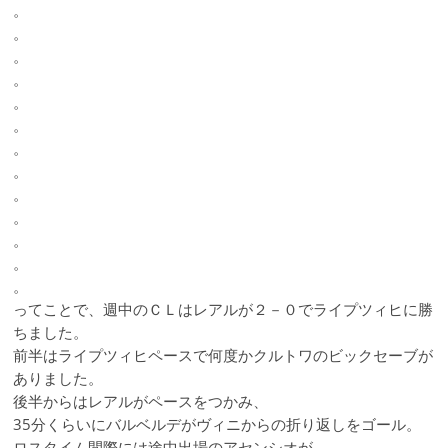
。
。
。
。
。
。
。
。
。
。
。
。
。
ってことで、週中のＣＬはレアルが２－０でライプツィヒに勝
ちました。
前半はライプツィヒペースで何度かクルトワのビックセーブが
ありました。
後半からはレアルがペースをつかみ、
35分くらいにバルベルデがヴィニからの折り返しをゴール。
ロスタイム間際には途中出場のアセンシオが