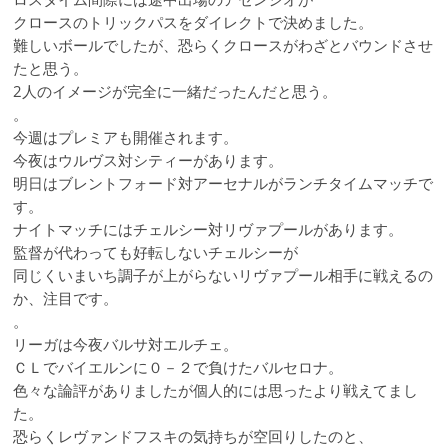
クロースのトリックパスをダイレクトで決めました。
難しいボールでしたが、恐らくクロースがわざとバウンドさせ
たと思う。
2人のイメージが完全に一緒だったんだと思う。
。
今週はプレミアも開催されます。
今夜はウルヴス対シティーがあります。
明日はブレントフォード対アーセナルがランチタイムマッチで
す。
ナイトマッチにはチェルシー対リヴァプールがあります。
監督が代わっても好転しないチェルシーが
同じくいまいち調子が上がらないリヴァプール相手に戦えるの
か、注目です。
。
リーガは今夜バルサ対エルチェ。
ＣＬでバイエルンに０－２で負けたバルセロナ。
色々な論評がありましたが個人的には思ったより戦えてまし
た。
恐らくレヴァンドフスキの気持ちが空回りしたのと、