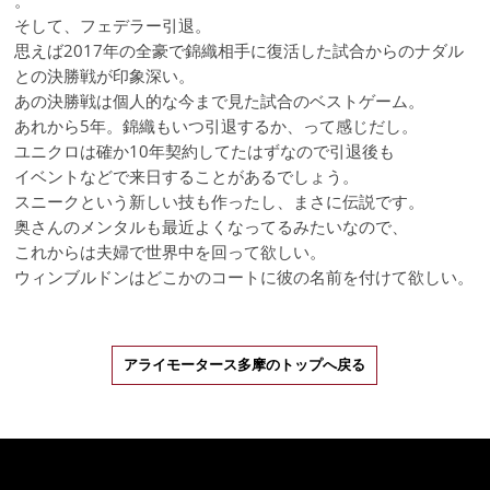
。
そして、フェデラー引退。
思えば2017年の全豪で錦織相手に復活した試合からのナダル
との決勝戦が印象深い。
あの決勝戦は個人的な今まで見た試合のベストゲーム。
あれから5年。錦織もいつ引退するか、って感じだし。
ユニクロは確か10年契約してたはずなので引退後も
イベントなどで来日することがあるでしょう。
スニークという新しい技も作ったし、まさに伝説です。
奥さんのメンタルも最近よくなってるみたいなので、
これからは夫婦で世界中を回って欲しい。
ウィンブルドンはどこかのコートに彼の名前を付けて欲しい。
アライモータース多摩のトップへ戻る