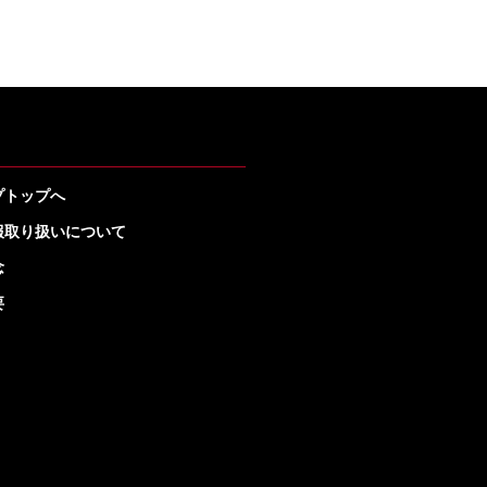
プトップへ
報取り扱いについて
念
要