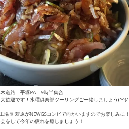
木道路 平塚PA 9時半集合
大歓迎です！水曜俱楽部ツーリングご一緒しましょう(^^)/
 工場長 萩原がNEWGSコンビで向かいますのでお楽しみに
宴会をして今年の疲れを癒しましょう！