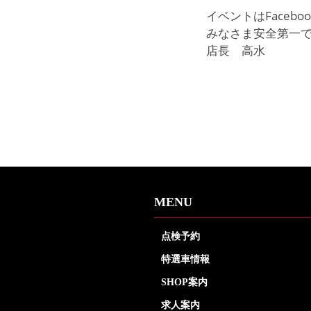
イベントはFaceb
みなさま安全第一
店長 高水
MENU
点検予約
特選車情報
SHOP案内
求人案内