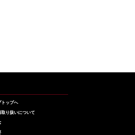
プトップへ
報取り扱いについて
念
要