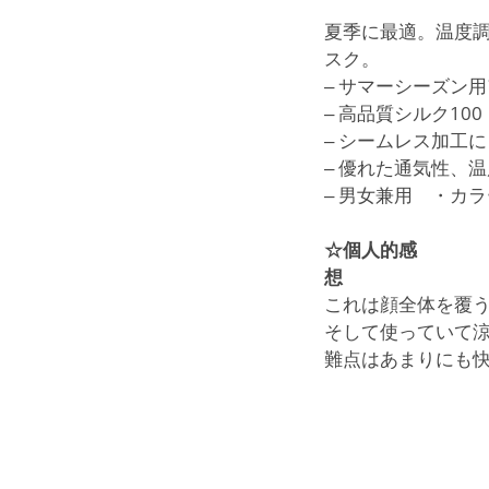
夏季に最適。温度
スク。
‒ サマーシーズン
‒ 高品質シルク10
‒ シームレス加工
‒ 優れた通気性、
‒ 男女兼用 ・カ
☆個人的感
想
これは顔全体を覆
そして使っていて涼
難点はあまりにも