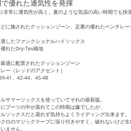
の採用で優れた通気性を発揮
用により非常に通気性が高く、夏のような気温の高い時期でも
などに施されたクッションゾーン、足裏の優れたベンチレー
に適したファンクショナルハイソックス
れたDry-Tex織地
材
ら最適に配置されたクッションゾーン
グレー（レッドのアクセント）
-41、42-44、45-48
ナルサマーソックスを使っていてそれの最新版。
常にブーツの中が蒸れてこの時期は嫌でしたが、
ナルソックスだと蒸れず気持ちよくライディング出来ます。
ルクロのマジックテープに張り付きやすく、破れないけど生
ざいません。