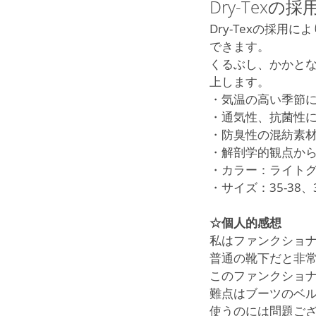
Dry-Tex
Dry-Texの採
できます。
くるぶし、かかと
上します。
・気温の高い季節
・通気性、抗菌性に優
・防臭性の混紡素
・解剖学的観点か
・カラー：ライト
・サイズ：35-38、39
☆個人的感想
私はファンクショ
普通の靴下だと非
このファンクショ
難点はブーツのベ
使うのには問題ご