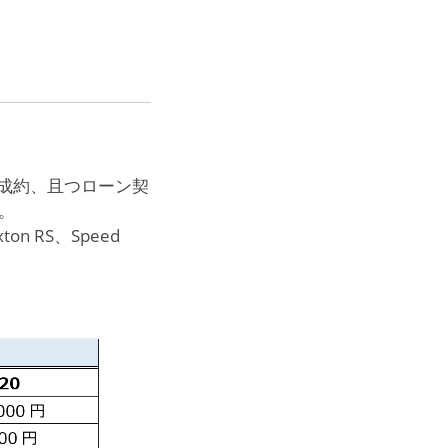
成約、且つローン契
。
xton RS、Speed