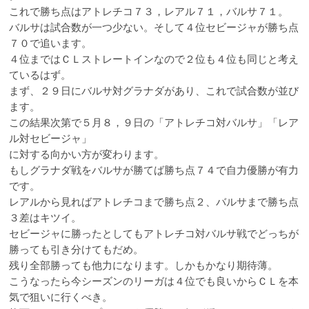
これで勝ち点はアトレチコ７３，レアル７１，バルサ７１。
バルサは試合数が一つ少ない。そして４位セビージャが勝ち点
７０で追います。
４位まではＣＬストレートインなので２位も４位も同じと考え
ているはず。
まず、２９日にバルサ対グラナダがあり、これで試合数が並び
ます。
この結果次第で５月８，９日の「アトレチコ対バルサ」「レア
ル対セビージャ」
に対する向かい方が変わります。
もしグラナダ戦をバルサが勝てば勝ち点７４で自力優勝が有力
です。
レアルから見ればアトレチコまで勝ち点２、バルサまで勝ち点
３差はキツイ。
セビージャに勝ったとしてもアトレチコ対バルサ戦でどっちが
勝っても引き分けてもだめ。
残り全部勝っても他力になります。しかもかなり期待薄。
こうなったら今シーズンのリーガは４位でも良いからＣＬを本
気で狙いに行くべき。