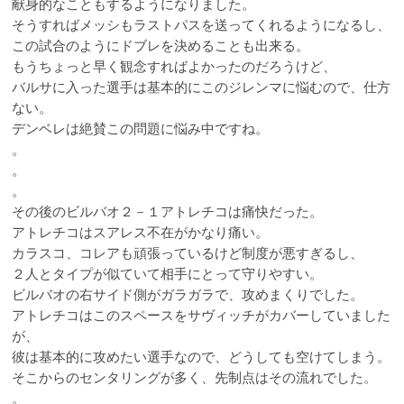
献身的なこともするようになりました。
そうすればメッシもラストパスを送ってくれるようになるし、
この試合のようにドブレを決めることも出来る。
もうちょっと早く観念すればよかったのだろうけど、
バルサに入った選手は基本的にこのジレンマに悩むので、仕方
ない。
デンベレは絶賛この問題に悩み中ですね。
。
。
。
その後のビルバオ２－１アトレチコは痛快だった。
アトレチコはスアレス不在がかなり痛い。
カラスコ、コレアも頑張っているけど制度が悪すぎるし、
２人とタイプが似ていて相手にとって守りやすい。
ビルバオの右サイド側がガラガラで、攻めまくりでした。
アトレチコはこのスペースをサヴィッチがカバーしていました
が、
彼は基本的に攻めたい選手なので、どうしても空けてしまう。
そこからのセンタリングが多く、先制点はその流れでした。
。