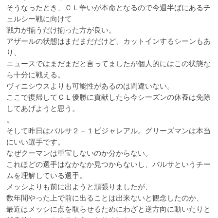
そうなったとき、ＣＬ争いが本命となるので今週半ばにあるチ
ェルシー戦に向けて
戦力が揃うだけ揃った方が良い。
アザールの状態はまだまだだけど、カットインするシーンもあ
り、
ニュースではまだまだと言ってましたが個人的にはこの状態な
ら十分に戦える。
ヴィニシウスよりも可能性があるのは間違いない。
ここで復帰してＣＬ優勝に貢献したら今シーズンの休養は免除
してあげようと思う。
。
そして昨日はバルサ２－１ビジャレアル。グリーズマンは本当
にいい選手です。
なぜクーマンは重宝しないのか分からない。
これほどの選手はなかなか見つからないし、バルサというチー
ムを理解している選手。
メッシよりも前に出ようと頑張りましたが、
数年間やった上で前に出ることは出来ないと観念したのか、
最近はメッシに点を取らせるためにわざと逆方向に動いたりと