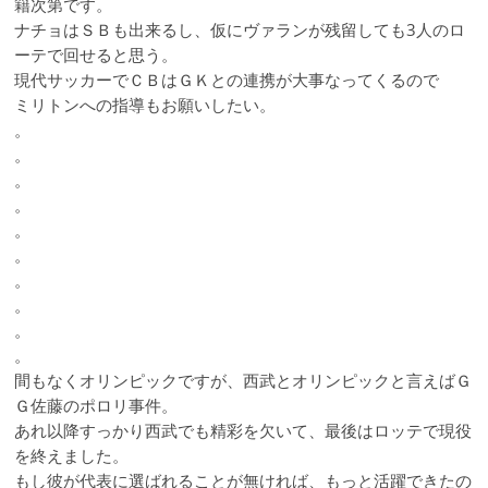
籍次第です。
ナチョはＳＢも出来るし、仮にヴァランが残留しても3人のロ
ーテで回せると思う。
現代サッカーでＣＢはＧＫとの連携が大事なってくるので
ミリトンへの指導もお願いしたい。
。
。
。
。
。
。
。
。
。
。
間もなくオリンピックですが、西武とオリンピックと言えばＧ
Ｇ佐藤のポロリ事件。
あれ以降すっかり西武でも精彩を欠いて、最後はロッテで現役
を終えました。
もし彼が代表に選ばれることが無ければ、もっと活躍できたの