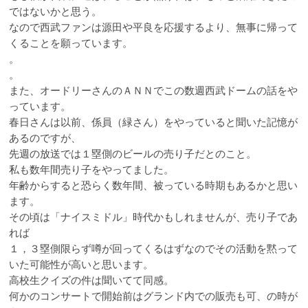
ではないかと思う。
なので西武ファンは源田や平良を応援するより、無事に帰って
くることを願っています。
。
。
また、オードリーさんのＡＮＮでこの数週西武ドームの話をや
っています。
春日さんは以前、係員（緑さん）をやっていると聞いた記憶が
あるのですが、
先週の放送では１塁側のビールの売り子だとのこと。
私も数年間売り子をやってました。
年齢からすると恐らく数年間、被っている時期もあるかと思い
ます。
その頃は「ナイスミドル」時代かもしれませんが、売り子であ
れば
１，３塁側限らず噂が回ってくるはずなのでその活動を黙って
いた可能性が高いと思います。
高校生クイズの件は聞いてて同感。
何かのコンサートで開始前はグランド内での販売も可、の時が