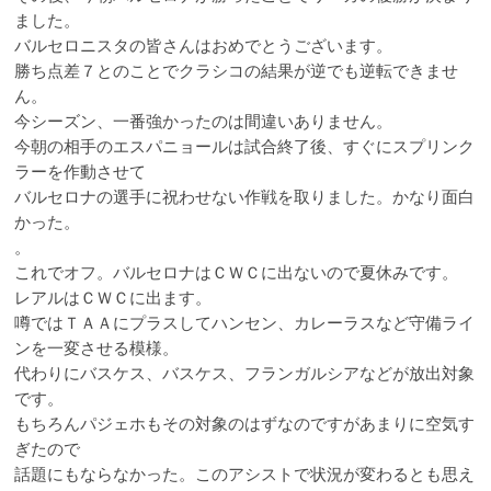
ました。
バルセロニスタの皆さんはおめでとうございます。
勝ち点差７とのことでクラシコの結果が逆でも逆転できませ
ん。
今シーズン、一番強かったのは間違いありません。
今朝の相手のエスパニョールは試合終了後、すぐにスプリンク
ラーを作動させて
バルセロナの選手に祝わせない作戦を取りました。かなり面白
かった。
。
これでオフ。バルセロナはＣＷＣに出ないので夏休みです。
レアルはＣＷＣに出ます。
噂ではＴＡＡにプラスしてハンセン、カレーラスなど守備ライ
ンを一変させる模様。
代わりにバスケス、バスケス、フランガルシアなどが放出対象
です。
もちろんパジェホもその対象のはずなのですがあまりに空気す
ぎたので
話題にもならなかった。このアシストで状況が変わるとも思え