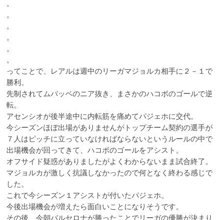
。
。
。
。
。
。
ってことで、レアルは週中のリーガマジョルカ相手に２－１で
勝利。
先制されてムバッペのニア抜き、まさかのハコボのゴールで逆
転。
アセンシオが後半途中に内転筋を痛めてパジェホに交代。
今シーズンほぼ出場がありませんがトップチーム契約の選手が
７人はピッチに立っていなければならないというルールの中で
出場機会が回ってきて、ハコボのゴールをアシスト。
オフサイド疑惑がありましたがよくわからないまま試合終了。
マジョルカが激しく抗議しなかったので何となく終わる感じで
した。
これで今シーズン１アシストが付いたパジェホ。
今後出場機会が増えたら面白いことになりそうです。
その後、今朝バルセロナが勝ったことでリーガの優勝が決まり