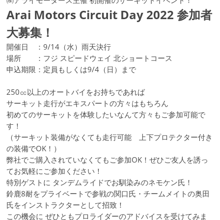
㈱アライモータース主催 初開催のサーキットイベント！
Arai Motors Circuit Day 2022 参加者
大募集！
開催日 ：9/14（水）雨天決行
場所 ：フジ スピードウェイ 北ショートコース
申込期限：定員もしくは9/4（日）まで
250㏄以上のオートバイをお持ちであれば
サーキット走行がエキスパートの方々はもちろん
初めてのサーキットを体験したいなんて方々もご参加可能で
す！
（サーキット装備がなくても走行可能 上下プロテクター付き
の装備でOK！）
弊社でご購入されていなくてもご参加OK！ぜひご友人を誘っ
てお気軽にご参加ください！
特別ゲストに タンデムライドでお馴染みのネモケン氏！
鈴鹿8耐をプライベートで参戦の関口氏・チームメイトの奥田
氏をインストラクターとして招致！
この機会に ぜひともプロライダーのアドバイスを受けてみま