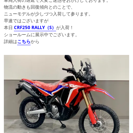
車両入荷の遅延で大変ご迷惑をおかけしております。
物流の動きも回復傾向とのことで、
ニューモデルが少しづつ入荷して参ります。
早速ではございますが
本日
CRF250 RALLY（S）
が入荷！
ショールームに展示中でございます。
詳細は
こちら
から