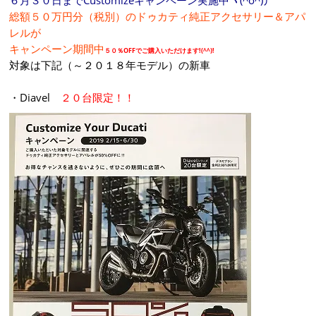
６月３０日までCustomizeキャンペーン実施中ヽ(^o^)丿
総額５０万円分（税別）のドゥカティ純正アクセサリー＆アパ
レルが
キャンペーン期間中
５０％OFFでご購入いただけます!(^^)!
対象は下記（～２０１８年モデル）の新車
・Diavel
２０台限定！！