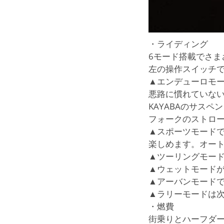
・ライディング
6モード搭載でさま
左の操作スイッチ
▲エンデューロモ
悪路に慣れていな
KAYABAのサス
フォークのストロ
▲スポーツモード
楽しめます。オート
▲ツーリングモー
▲ウェットモード
▲アーバンモード
▲ラリーモードは
・燃費
街乗りとハーフダート