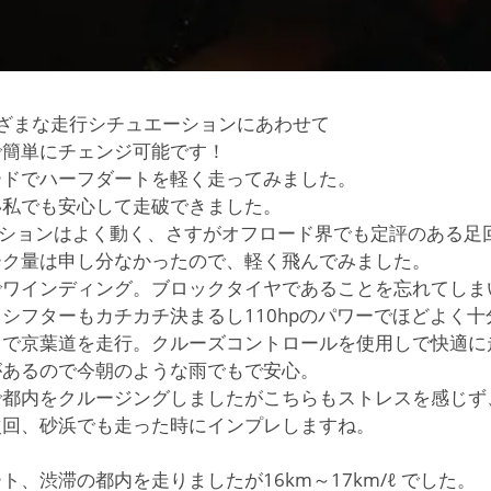
ざまな走行シチュエーションにあわせて
で簡単にチェンジ可能です！
ードでハーフダートを軽く走ってみました。
い私でも安心して走破できました。
ペンションはよく動く、さすがオフロード界でも定評のある足
ーク量は申し分なかったので、軽く飛んでみました。
でワインディング。ブロックタイヤであることを忘れてしま
シフターもカチカチ決まるし110hpのパワーでほどよく十
ドで京葉道を走行。クルーズコントロールを使用しで快適に
があるので今朝のような雨でもで安心。
で都内をクルージングしましたがこちらもストレスを感じず
次回、砂浜でも走った時にインプレしますね。
、渋滞の都内を走りましたが16km～17km/ℓ でした。