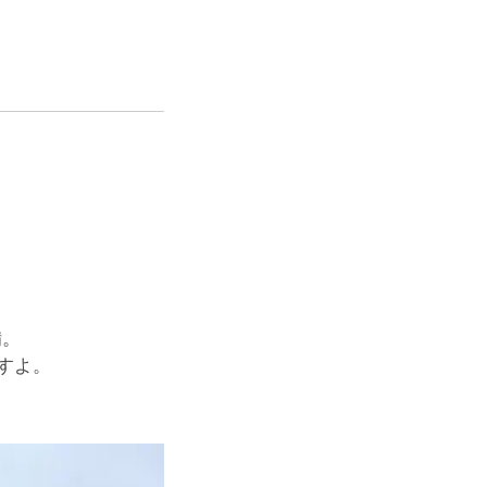
備。
すよ。