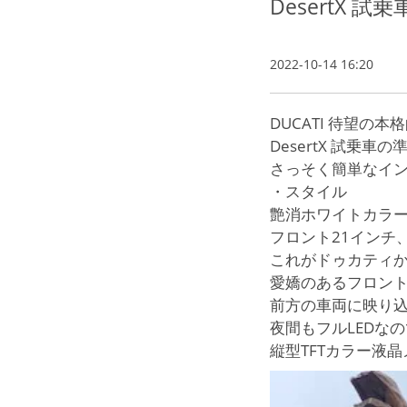
DesertX
2022-10-14 16:20
DUCATI 待望の
DesertX 試乗車
さっそく簡単なイ
・スタイル
艶消ホワイトカラー
フロント21インチ
これがドゥカティ
愛嬌のあるフロント
前方の車両に映り
夜間もフルLEDな
縦型TFTカラー液