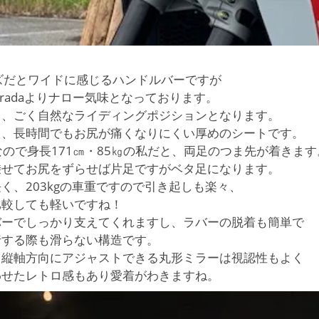
。
aシリーズだとワイドに感じるハンドルバーですが
ltistradaよりナロー気味となっております。
く、ごく自然なライディングポジションとなります。
く、長時間でもお尻が痛くなりにくい厚めのシートです。
 なので身長171㎝・85㎏の私だと、両足のつま先が着きます
乗せてお尻をずらせば片足ですがベタ足になります。
く、203kgの車重ですので引き起しも楽々、
比較しても軽いですね！
バーでしっかり支えてくれますし、ラバーの脱着も簡単で
行する際も滑らない構造です。
も縦軸方向にアジャストできる丸形ミラーは視認性もよく
わせたレトロ感もあり愛着がわきますね。