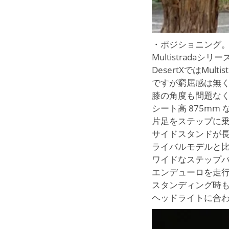
・ポジショニング
Multistrad
DesertXではMu
ですが窮屈感は無
膝の角度も問題な
シート高 875mm
片足をステップに
サイドスタンドが長
ライバルモデルと
ワイドなステップ
エンデューロを走
スタンディング時
ヘッドライトに合